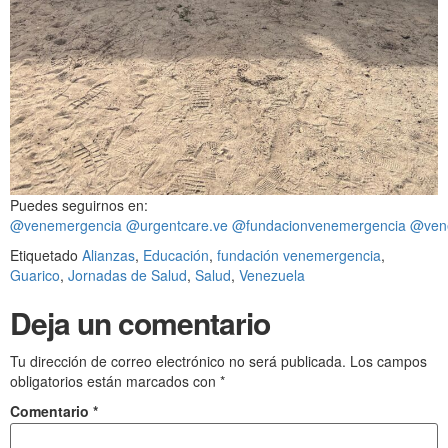
Puedes seguirnos en:
@venemergencia
@urgentcare.ve
@fundacionvenemergencia
@ven
Etiquetado
Alianzas
,
Educación
,
fundación venemergencia
,
Guarico
,
Jornadas de Salud
,
Salud
,
Venezuela
Deja un comentario
Tu dirección de correo electrónico no será publicada.
Los campos
obligatorios están marcados con
*
Comentario
*