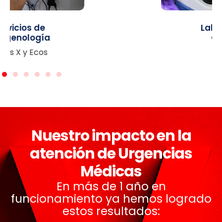
Laboratorio
Clínico
Nuestro impacto en la
atención de Urgencias
Médicas
En más de 1 año en
funcionamiento ya hemos logrado
estos resultados: