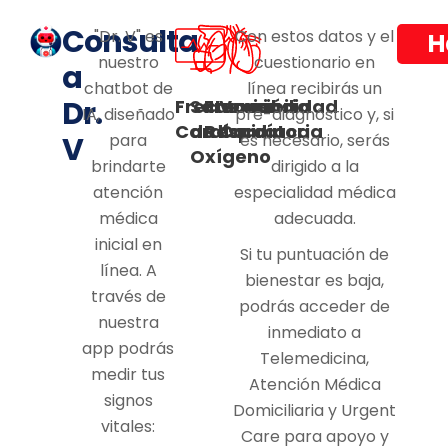
Consulta
"Dr. V" es
Con estos datos y el
H
nuestro
cuestionario en
a
chatbot de
línea recibirás un
Dr.
Frecuencia
Saturación
Frecuencia
Variabilidad
IA, diseñado
pre-diagnóstico y, si
Cardíaca
de
Respiratoria
Cardíaca
V
para
es necesario, serás
Oxígeno
brindarte
dirigido a la
atención
especialidad médica
médica
adecuada.
inicial en
Si tu puntuación de
línea. A
bienestar es baja,
través de
podrás acceder de
nuestra
inmediato a
app podrás
Telemedicina,
medir tus
Atención Médica
signos
Domiciliaria y Urgent
vitales:
Care para apoyo y