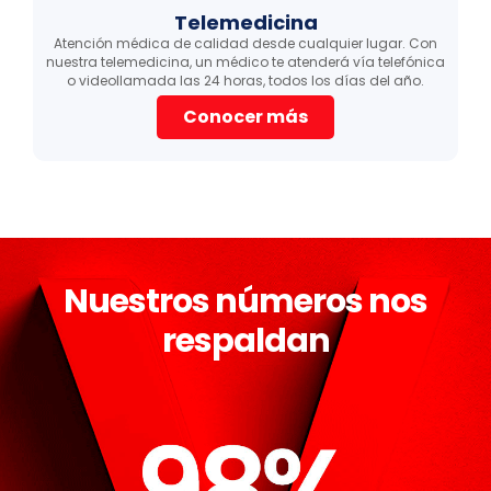
Telemedicina
Atención médica de calidad desde cualquier lugar. Con
nuestra telemedicina, un médico te atenderá vía telefónica
l
o videollamada las 24 horas, todos los días del año.
Conocer más
Nuestros números nos
respaldan