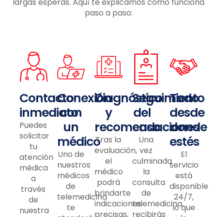
largas esperas. Aquí te explicamos cómo funciona
paso a paso:
Contacto
Conexión
Diagnóstico
Seguimiento
Todo
inmediato
con
y
del
desde
un
recomendaciones
caso
donde
Puedes
solicitar
médico
estés
Tras la
Una
tu
evaluación,
vez
Uno de
El
atención
el
culminada
nuestros
servicio
médica
médico
la
médicos
está
a
podrá
consulta
de
disponible
través
brindarte
de
telemedicina
24/7,
de
indicaciones
telemedicina,
te
lo que
nuestra
precisas,
recibirás