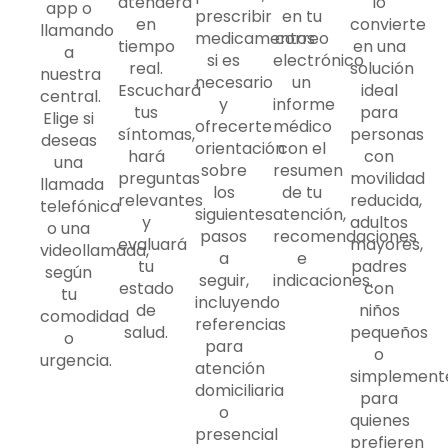
atenderá
lo
app o
prescribir
en tu
en
convierte
llamando
medicamentos
correo
tiempo
en una
a
si es
electrónico
real.
solución
nuestra
necesario
un
Escuchará
ideal
central.
y
informe
tus
para
Elige si
ofrecerte
médico
síntomas,
personas
deseas
orientación
con el
hará
con
una
sobre
resumen
preguntas
movilidad
llamada
los
de tu
relevantes
reducida,
telefónica
siguientes
atención,
y
adultos
o una
pasos
recomendaciones
evaluará
mayores,
videollamada,
a
e
tu
padres
según
seguir,
indicaciones.
estado
con
tu
incluyendo
de
niños
comodidad
referencias
salud.
pequeños
o
para
o
urgencia.
atención
simplement
domiciliaria
para
o
quienes
presencial
prefieren