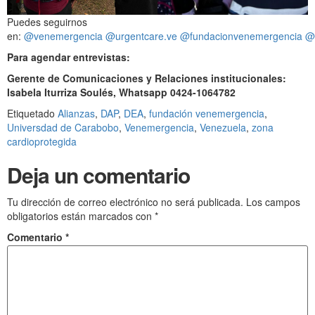
Puedes seguirnos
en:
@venemergencia
@urgentcare.ve
@fundacionvenemergencia
@
Para agendar entrevistas:
Gerente de Comunicaciones y Relaciones institucionales:
Isabela Iturriza Soulés, Whatsapp 0424-1064782
Etiquetado
Alianzas
,
DAP
,
DEA
,
fundación venemergencia
,
Universdad de Carabobo
,
Venemergencia
,
Venezuela
,
zona
cardioprotegida
Deja un comentario
Tu dirección de correo electrónico no será publicada.
Los campos
obligatorios están marcados con
*
Comentario
*