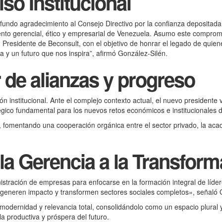
so Institucional
ofundo agradecimiento al Consejo Directivo por la confianza deposita
amiento gerencial, ético y empresarial de Venezuela. Asumo este compr
 Presidente de Beconsult, con el objetivo de honrar el legado de qui
 y un futuro que nos inspira”, afirmó González-Silén.
de alianzas y progreso
ón institucional. Ante el complejo contexto actual, el nuevo presidente
ico fundamental para los nuevos retos económicos e institucionales d
o, fomentando una cooperación orgánica entre el sector privado, la aca
 la Gerencia a la Transform
nistración de empresas para enfocarse en la formación integral de líd
e generen impacto y transformen sectores sociales completos», señaló 
 modernidad y relevancia total, consolidándolo como un espacio plural
a productiva y próspera del futuro.