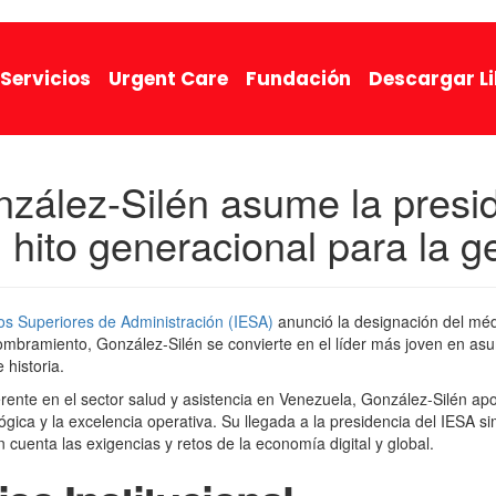
Servicios
Urgent Care
Fundación
Descargar L
zález-Silén asume la presi
n hito generacional para la 
ios Superiores de Administración (IESA)
anunció la designación del mé
mbramiento, González-Silén se convierte en el líder más joven en asu
 historia.
erente en el sector salud y asistencia en Venezuela, González-Silén apo
ógica y la excelencia operativa. Su llegada a la presidencia del IESA s
 cuenta las exigencias y retos de la economía digital y global.