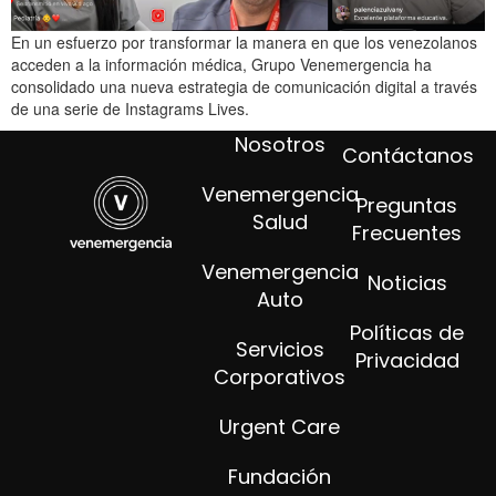
En un esfuerzo por transformar la manera en que los venezolanos
acceden a la información médica, Grupo Venemergencia ha
consolidado una nueva estrategia de comunicación digital a través
de una serie de Instagrams Lives.
Nosotros
Contáctanos
Venemergencia
Preguntas
Salud
Frecuentes
Venemergencia
Noticias
Auto
Políticas de
Servicios
Privacidad
Corporativos
Urgent Care
Fundación