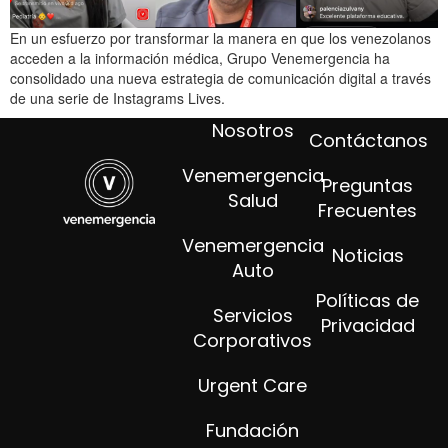
En un esfuerzo por transformar la manera en que los venezolanos
acceden a la información médica, Grupo Venemergencia ha
consolidado una nueva estrategia de comunicación digital a través
de una serie de Instagrams Lives.
Nosotros
Contáctanos
Venemergencia
Preguntas
Salud
Frecuentes
Venemergencia
Noticias
Auto
Políticas de
Servicios
Privacidad
Corporativos
Urgent Care
Fundación