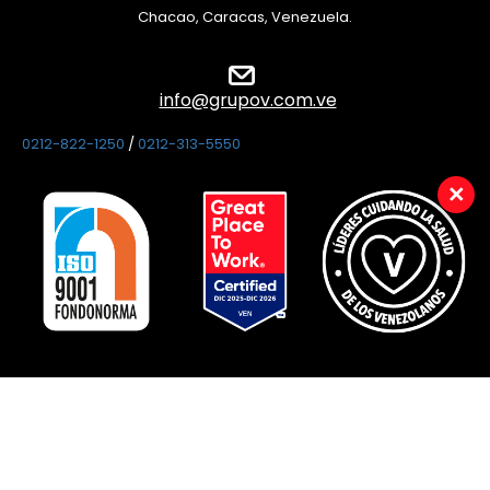
Chacao, Caracas, Venezuela.
info@grupov.com.ve
0212-822-1250
/
0212-313-5550
×
Venezuela
Copyright © 2025 Venemergencia
AG, c.a. Todos los derechos
reservados ®