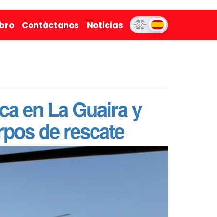
ibro
Contáctanos
Noticias
a en La Guaira y
rpos de rescate