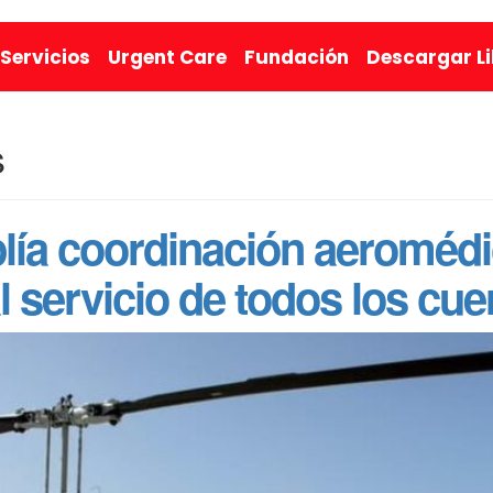
Servicios
Urgent Care
Fundación
Descargar L
s
ía coordinación aeromédic
 servicio de todos los cue