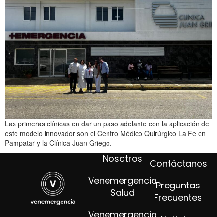
Las primeras clínicas en dar un paso adelante con la aplicación de
este modelo innovador son el Centro Médico Quirúrgico La Fe en
Pampatar y la Clínica Juan Griego.
Nosotros
Contáctanos
Venemergencia
Preguntas
Salud
Frecuentes
Venemergencia