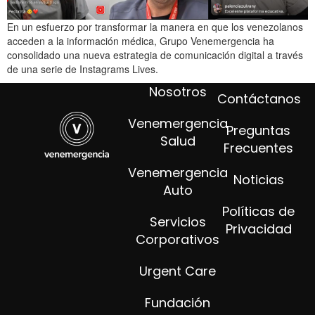
En un esfuerzo por transformar la manera en que los venezolanos
acceden a la información médica, Grupo Venemergencia ha
consolidado una nueva estrategia de comunicación digital a través
de una serie de Instagrams Lives.
Nosotros
Contáctanos
Venemergencia
Preguntas
Salud
Frecuentes
Venemergencia
Noticias
Auto
Políticas de
Servicios
Privacidad
Corporativos
Urgent Care
Fundación