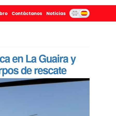
ibro
Contáctanos
Noticias
a en La Guaira y
rpos de rescate