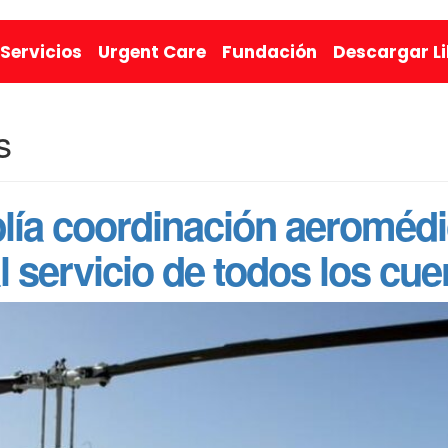
Servicios
Urgent Care
Fundación
Descargar L
s
ía coordinación aeromédic
 servicio de todos los cue